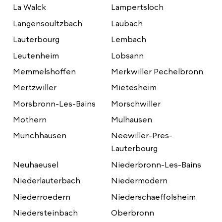
La Walck
Lampertsloch
Langensoultzbach
Laubach
Lauterbourg
Lembach
Leutenheim
Lobsann
Memmelshoffen
Merkwiller Pechelbronn
Mertzwiller
Mietesheim
Morsbronn-Les-Bains
Morschwiller
Mothern
Mulhausen
Munchhausen
Neewiller-Pres-
Lauterbourg
Neuhaeusel
Niederbronn-Les-Bains
Niederlauterbach
Niedermodern
Niederroedern
Niederschaeffolsheim
Niedersteinbach
Oberbronn