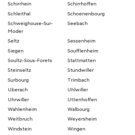
Schirrhein
Schirrhoffen
Schleithal
Schoenenbourg
Schweighouse-Sur-
Seebach
Moder
Seltz
Sessenheim
Siegen
Soufflenheim
Soultz-Sous-Forets
Stattmatten
Steinseltz
Stundwiller
Surbourg
Trimbach
Uberach
Uhlwiller
Uhrwiller
Uttenhoffen
Wahlenheim
Walbourg
Weitbruch
Weyersheim
Windstein
Wingen