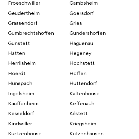
Froeschwiller
Gambsheim
Geudertheim
Goersdorf
Grassendorf
Gries
Gumbrechtshoffen
Gundershoffen
Gunstett
Haguenau
Hatten
Hegeney
Herrlisheim
Hochstett
Hoerdt
Hoffen
Hunspach
Huttendorf
Ingolsheim
Kaltenhouse
Kauffenheim
Keffenach
Kesseldorf
Kilstett
Kindwiller
Kriegsheim
Kurtzenhouse
Kutzenhausen