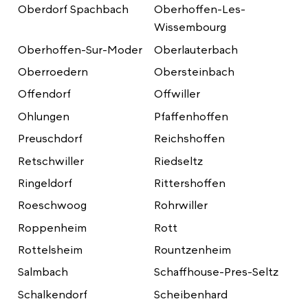
Oberdorf Spachbach
Oberhoffen-Les-
Wissembourg
Oberhoffen-Sur-Moder
Oberlauterbach
Oberroedern
Obersteinbach
Offendorf
Offwiller
Ohlungen
Pfaffenhoffen
Preuschdorf
Reichshoffen
Retschwiller
Riedseltz
Ringeldorf
Rittershoffen
Roeschwoog
Rohrwiller
Roppenheim
Rott
Rottelsheim
Rountzenheim
Salmbach
Schaffhouse-Pres-Seltz
Schalkendorf
Scheibenhard