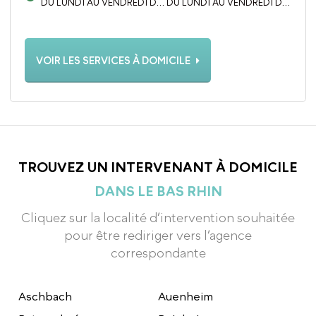
DU LUNDI AU VENDREDI DE
DU LUNDI AU VENDREDI DE
9H À 12H ET DE 14H À 18H
9H À 12H ET DE 14H À 18H
(LE SAMEDI MATIN SUR
(LE SAMEDI MATIN SUR
RENDEZ-VOUS)
RENDEZ-VOUS)
VOIR LES SERVICES À DOMICILE
TROUVEZ UN INTERVENANT À DOMICILE
DANS LE BAS RHIN
Cliquez sur la localité d’intervention souhaitée
pour être rediriger vers l’agence
correspondante
Aschbach
Auenheim