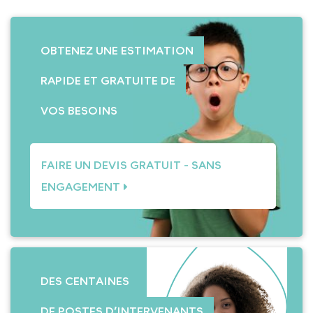
OBTENEZ UNE ESTIMATION
RAPIDE ET GRATUITE DE
VOS BESOINS
FAIRE UN DEVIS GRATUIT - SANS
ENGAGEMENT
DES CENTAINES
DE POSTES D’INTERVENANTS