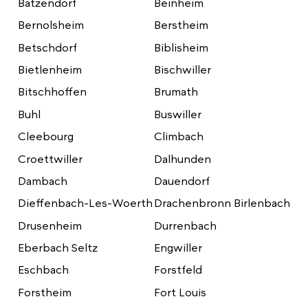
Batzendorf
Beinheim
Bernolsheim
Berstheim
Betschdorf
Biblisheim
Bietlenheim
Bischwiller
Bitschhoffen
Brumath
Buhl
Buswiller
Cleebourg
Climbach
Croettwiller
Dalhunden
Dambach
Dauendorf
Dieffenbach-Les-Woerth
Drachenbronn Birlenbach
Drusenheim
Durrenbach
Eberbach Seltz
Engwiller
Eschbach
Forstfeld
Forstheim
Fort Louis