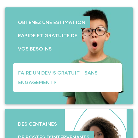
OBTENEZ UNE ESTIMATION
RAPIDE ET GRATUITE DE
VOS BESOINS
FAIRE UN DEVIS GRATUIT - SANS
ENGAGEMENT
DES CENTAINES
DE POSTES D’INTERVENANTS