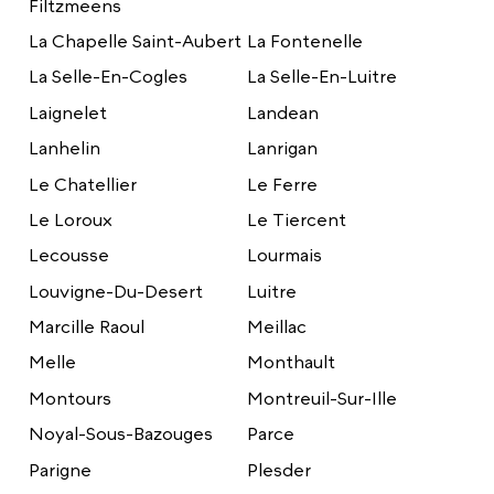
Filtzmeens
La Chapelle Saint-Aubert
La Fontenelle
La Selle-En-Cogles
La Selle-En-Luitre
Laignelet
Landean
Lanhelin
Lanrigan
Le Chatellier
Le Ferre
Le Loroux
Le Tiercent
Lecousse
Lourmais
Louvigne-Du-Desert
Luitre
Marcille Raoul
Meillac
Melle
Monthault
Montours
Montreuil-Sur-Ille
Noyal-Sous-Bazouges
Parce
Parigne
Plesder