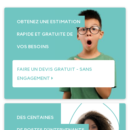
OBTENEZ UNE ESTIMATION
RAPIDE ET GRATUITE DE
VOS BESOINS
FAIRE UN DEVIS GRATUIT - SANS
ENGAGEMENT
DES CENTAINES
DE POSTES D’INTERVENANTS