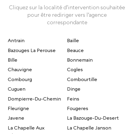
Cliquez sur la localité d’intervention souhaitée
pour être rediriger vers l’agence
correspondante
Antrain
Baille
Bazouges La Perouse
Beauce
Bille
Bonnemain
Chauvigne
Cogles
Combourg
Combourtille
Cuguen
Dinge
Dompierre-Du-Chemin
Feins
Fleurigne
Fougeres
Javene
La Bazouge-Du-Desert
La Chapelle Aux
La Chapelle Janson