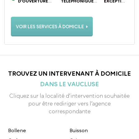
D’OUVERTURE
TÉLÉPHONIQUE
EXCEPTIONNELL
DU LUNDI AU
DU LUNDI AU
LE SAMEDI
VENDREDI DE 8H30 À
VENDREDI DE 8H30 À
SUR
12H00 ET DE 13H30 À
12H00 ET DE 13H30 À
RENDEZ-
18H00
18H00
VOUS
VOIR LES SERVICES À DOMICILE
TROUVEZ UN INTERVENANT À DOMICILE
DANS LE VAUCLUSE
Cliquez sur la localité d’intervention souhaitée
pour être rediriger vers l’agence
correspondante
Bollene
Buisson