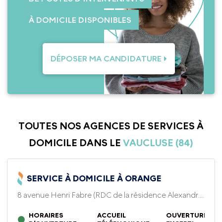
À DOMICILE DISPONIBLES
DÉPOSER MA CANDIDATURE
TOUTES NOS AGENCES DE SERVICES À
DOMICILE DANS LE
VAUCLUSE (84)
SERVICE À DOMICILE À ORANGE
8 avenue Henri Fabre (RDC de la résidence Alexandre
1er) - 84100, Orange
HORAIRES
ACCUEIL
OUVERTURES