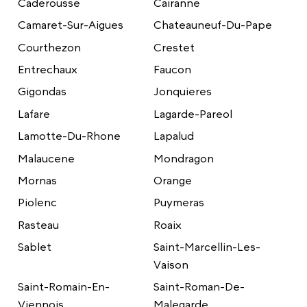
Caderousse
Cairanne
Camaret-Sur-Aigues
Chateauneuf-Du-Pape
Courthezon
Crestet
Entrechaux
Faucon
Gigondas
Jonquieres
Lafare
Lagarde-Pareol
Lamotte-Du-Rhone
Lapalud
Malaucene
Mondragon
Mornas
Orange
Piolenc
Puymeras
Rasteau
Roaix
Sablet
Saint-Marcellin-Les-
Vaison
Saint-Romain-En-
Saint-Roman-De-
Viennois
Malegarde