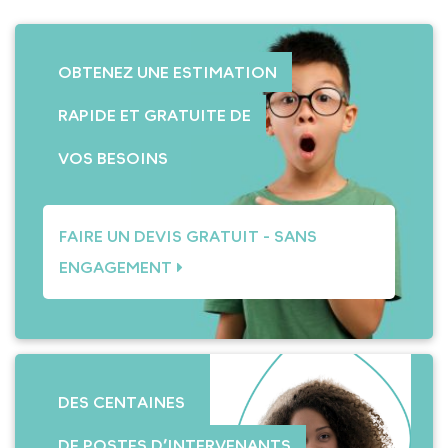
OBTENEZ UNE ESTIMATION
RAPIDE ET GRATUITE DE
VOS BESOINS
FAIRE UN DEVIS GRATUIT - SANS
ENGAGEMENT
DES CENTAINES
DE POSTES D’INTERVENANTS