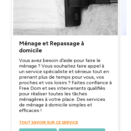
Ménage et Repassage à
G
domicile
V
r
Vous avez besoin d’aide pour faire le
d
ménage ? Vous souhaitez faire appel à
q
un service spécialiste et sérieux tout en
e
prenant plus de temps pour vous, vos
s
proches et vos loisirs ? Faites confiance à
ab
Free Dom et ses intervenants qualifiés
m
pour réaliser toutes les tâches
v
ménagères à votre place. Des services
de ménage à domicile simples et
efficaces !
T
TOUT SAVOIR SUR CE SERVICE