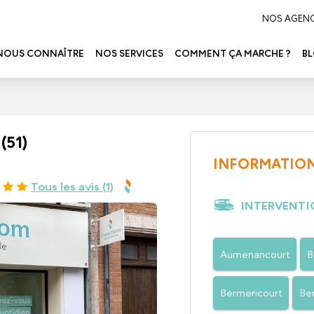
NOS AGEN
NOUS CONNAÎTRE
NOS SERVICES
COMMENT ÇA MARCHE ?
B
(51)
INFORMATION
Tous les avis (1)
INTERVENTIO
Aumenancourt
B
Bermericourt
Be