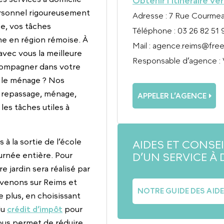
Obtenir l’itinéraire ve
ersonnel rigoureusement
Adresse
: 7 Rue Courmea
e, vos tâches
Téléphone
: 03 26 82 51 
e en région rémoise. À
Mail
:
agence.reims@free
avec vous la meilleure
Responsable d’agence
:
ccompagner dans votre
r le ménage ? Nos
 repassage, ménage,
APPELER L’AGENCE
es tâches utiles à
 la sortie de l’école
AIDES ET CONSE
D’UN SERVICE À 
ournée entière. Pour
e jardin sera réalisé par
rvenons sur Reims et
NOTRE GUIDE DES AID
e plus, en choisissant
du
crédit d’impôt
pour
vous permet de réduire