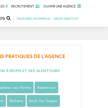
CES
RECRUTEMENT
OUVRIR UNE AGENCE
LOG
TROUVER UN EMPLOI
DEVIS GRATUIT
S PRATIQUES DE L'AGENCE
N À REIMS ET SES ALENTOURS
aslieux-Les-Fismes
Bazancourt
rru
Betheny
Boult-Sur-Suippe