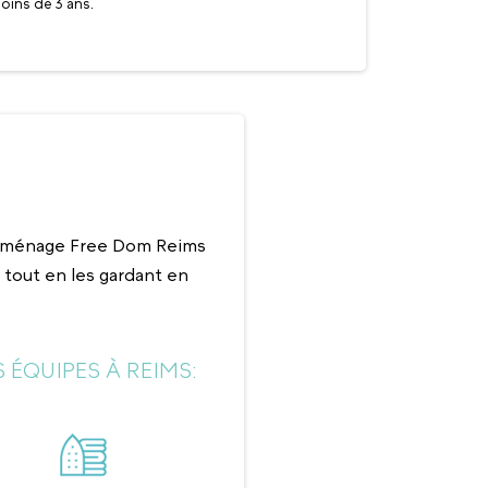
oins de 3 ans.
La liste des activités de services à 
déclaration ou
de ménage Free Dom Reims
tout en les gardant en
 ÉQUIPES À REIMS: