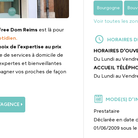
Bourgogne
Bouv
Voir toutes les zo
Free Dom Reims
est là pour
tidien.
HORAIRES D
choix de l’expertise au prix
HORAIRES D’OUV
e de services à domicile de
Du Lundi au Vendre
expertes et bienveillantes
ACCUEIL TÉLÉPH
pagner vos proches de façon
Du Lundi au Vendre
MODE(S) D’I
L’AGENCE
Prestataire
Déclarée en date d
01/06/2009 sous l