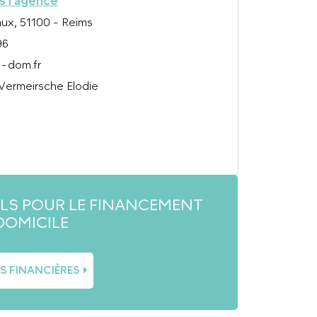
rs l’agence
ux, 51100 - Reims
96
-dom.fr
 Vermeirsche Elodie
ILS POUR LE FINANCEMENT
DOMICILE
ES FINANCIÈRES