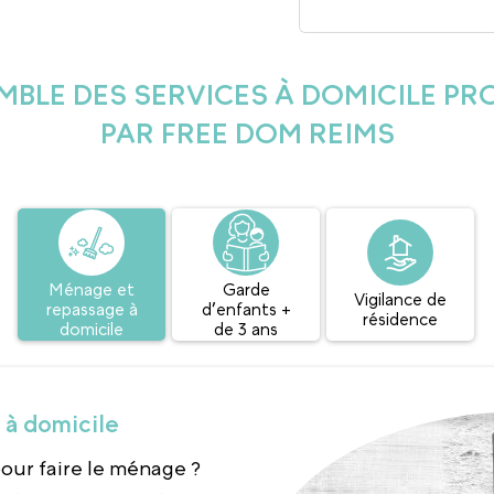
MBLE DES SERVICES À DOMICILE P
PAR FREE DOM REIMS
Ménage et
Garde
Vigilance de
repassage à
d’enfants +
résidence
domicile
de 3 ans
à domicile
our faire le ménage ?