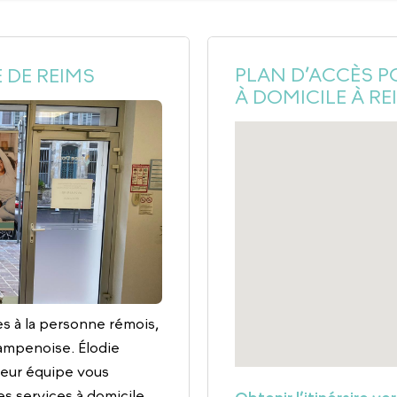
PLAN D’ACCÈS P
 DE REIMS
À DOMICILE À RE
es à la personne rémois,
hampenoise. Élodie
leur équipe vous
s services à domicile