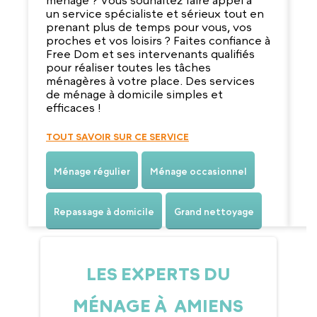
ménage ? Vous souhaitez faire appel à
p
un service spécialiste et sérieux tout en
vo
prenant plus de temps pour vous, vos
?
proches et vos loisirs ? Faites confiance à
p
Free Dom et ses intervenants qualifiés
e
pour réaliser toutes les tâches
d
ménagères à votre place. Des services
a
de ménage à domicile simples et
efficaces !
T
TOUT SAVOIR SUR CE SERVICE
Ménage régulier
Ménage occasionnel
Repassage à domicile
Grand nettoyage
LES EXPERTS DU
MÉNAGE À AMIENS