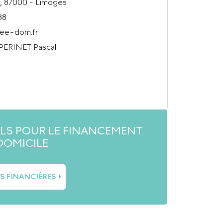
, 87000 - Limoges
88
ree-dom.fr
 PERINET Pascal
ILS POUR LE FINANCEMENT
DOMICILE
ES FINANCIÈRES