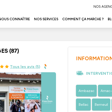
NOS AGEN
NOUS CONNAÎTRE
NOS SERVICES
COMMENT ÇA MARCHE ?
B
ES (87)
INFORMATION
Tous les avis (5)
INTERVENTI
Ambazac
Arnac-
Bellac
Berneuil