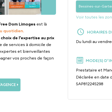
Bessines-sur-Gart
Voir toutes les zo
Free Dom Limoges
est là
u quotidien.
HORAIRES D
e choix de l’expertise au prix
Du lundi au vendre
e de services à domicile de
expertes et bienveillantes
pagner vos proches de façon
MODE(S) D’
Prestataire et Man
Déclarée en date 
SAP812245298
L’AGENCE