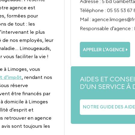
Adresse
: 5 bd Gambetta
notre agence est
Téléphone
: 05 55 53 67 
s, formées pour
Mail
:
agence.limoges@f
s de tout : les
Responsable d’agence
:
’intervenant le plus
té de nos employés, leur
maladie… Limougeauds,
APPELER L’AGENCE
vous faciliter la vie !
le à Limoges, vous
it d’impôt
, rendant nos
AIDES ET CONSE
D’UN SERVICE À 
Sous réserve
uvent être financés par
 à domicile à Limoges
NOTRE GUIDE DES AID
ité d’esprit et
us retrouver en agence
 avis sont toujours les