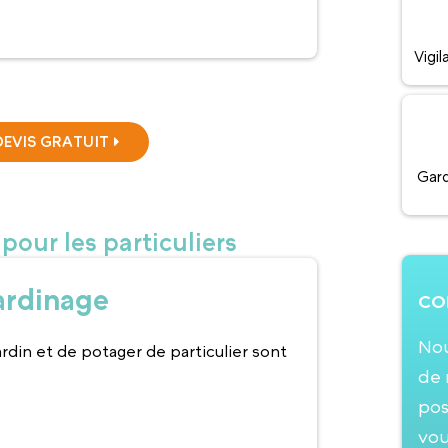
Vigi
EVIS GRATUIT
Gard
pour les particuliers
jardinage
CO
Nou
rdin et de potager de particulier sont
de 
pos
vou