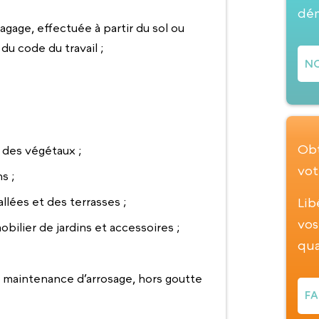
dé
lagage, effectuée à partir du sol ou
 du code du travail ;
NO
Obt
 des végétaux ;
vot
s ;
Lib
llées et des terrasses ;
vos
bilier de jardins et accessoires ;
qua
 maintenance d’arrosage, hors goutte
FA