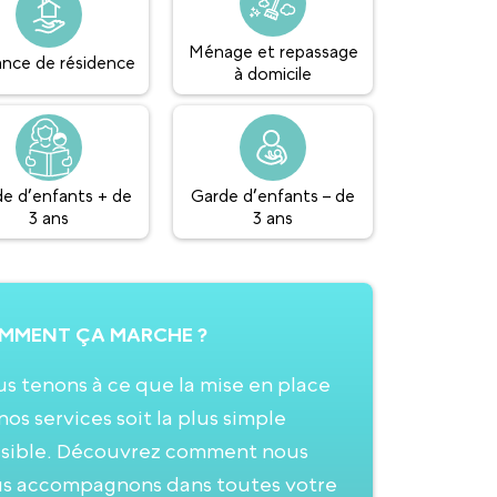
Ménage et repassage
lance de résidence
à domicile
e d’enfants + de
Garde d’enfants – de
3 ans
3 ans
MMENT ÇA MARCHE ?
s tenons à ce que la mise en place
nos services soit la plus simple
sible. Découvrez comment nous
s accompagnons dans toutes votre