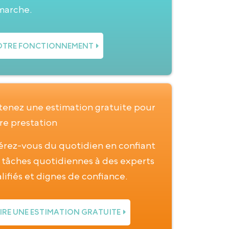
marche.
TRE FONCTIONNEMENT
enez une estimation gratuite pour
re prestation
érez-vous du quotidien en confiant
 tâches quotidiennes à des experts
lifiés et dignes de confiance.
IRE UNE ESTIMATION GRATUITE