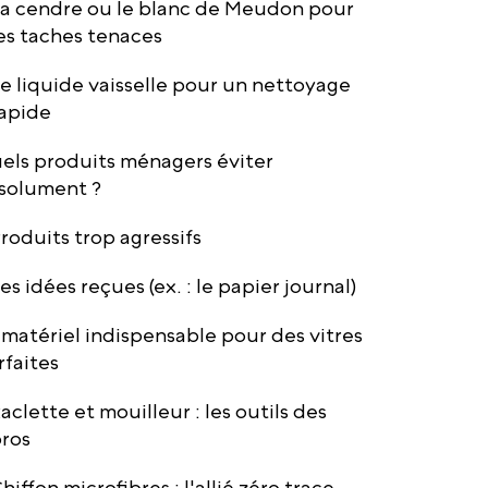
a cendre ou le blanc de Meudon pour
es taches tenaces
e liquide vaisselle pour un nettoyage
apide
els produits ménagers éviter
solument ?
roduits trop agressifs
es idées reçues (ex. : le papier journal)
 matériel indispensable pour des vitres
rfaites
aclette et mouilleur : les outils des
ros
hiffon microfibres : l'allié zéro trace