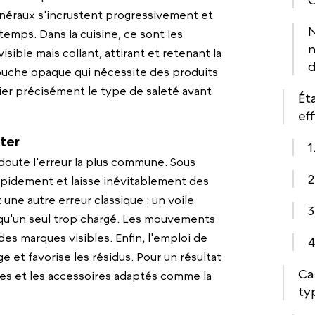
inéraux s'incrustent progressivement et
N
 temps. Dans la cuisine, ce sont les
n
isible mais collant, attirant et retenant la
d
uche opaque qui nécessite des produits
fier précisément le type de saleté avant
Ét
ef
iter
1
 doute l'erreur la plus commune. Sous
2
 rapidement et laisse inévitablement des
 une autre erreur classique : un voile
3
s qu'un seul trop chargé. Les mouvements
des marques visibles. Enfin, l'emploi de
4
 et favorise les résidus. Pour un résultat
Ca
ques et les accessoires adaptés comme la
ty