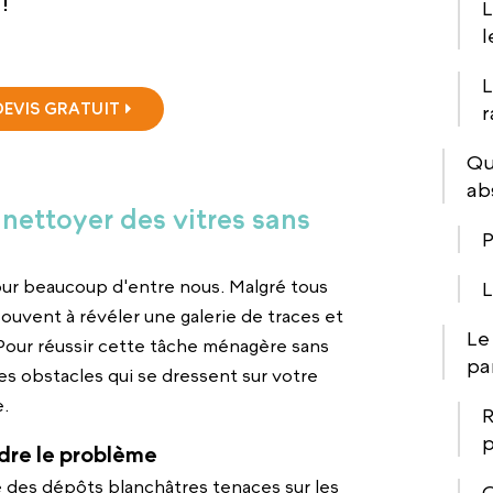
!
L
l
L
EVIS GRATUIT
r
Qu
ab
e nettoyer des vitres sans
P
our beaucoup d'entre nous. Malgré tous
L
 souvent à révéler une galerie de traces et
Le
. Pour réussir cette tâche ménagère sans
pa
les obstacles qui se dressent sur votre
.
R
p
ndre le problème
se des dépôts blanchâtres tenaces sur les
C