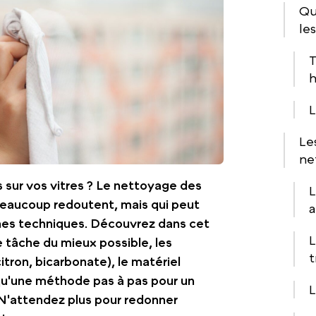
Qu
les
T
h
L
Le
ne
 sur vos vitres ? Le nettoyage des
L
beaucoup redoutent, mais qui peut
a
nes techniques. Découvrez dans cet
L
e tâche du mieux possible, les
t
itron, bicarbonate), le matériel
 qu'une méthode pas à pas pour un
L
 N'attendez plus pour redonner