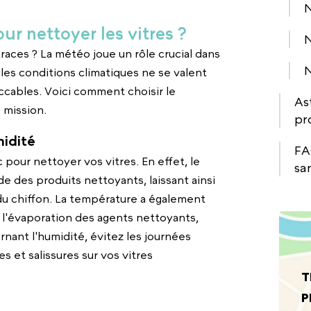
N
ur nettoyer les vitres ?
N
traces ? La météo joue un rôle crucial dans
N
les conditions climatiques ne se valent
eccables. Voici comment choisir le
As
 mission.
pr
midité
FA
c pour nettoyer vos vitres. En effet, le
sa
e des produits nettoyants, laissant ainsi
du chiffon. La température a également
 l'évaporation des agents nettoyants,
nant l'humidité, évitez les journées
s et salissures sur vos vitres
T
P