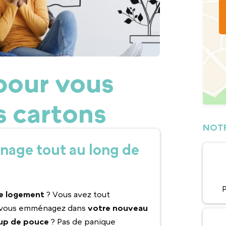
pour vous
s cartons
NOTR
nage tout au long de
P
re logement
? Vous avez tout
 vous emménagez dans
votre nouveau
up de pouce
? Pas de panique