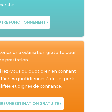
marche.
TRE FONCTIONNEMENT
enez une estimation gratuite pour
re prestation
érez-vous du quotidien en confiant
 tâches quotidiennes à des experts
lifiés et dignes de confiance.
IRE UNE ESTIMATION GRATUITE