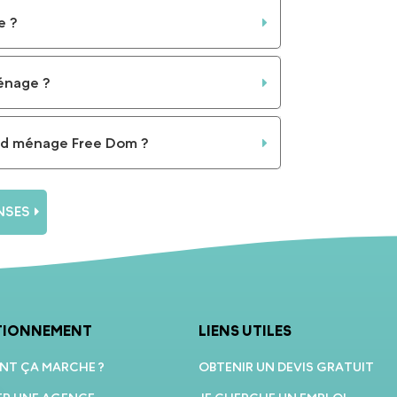
e ?
énage ?
and ménage Free Dom ?
NSES
TIONNEMENT
LIENS UTILES
T ÇA MARCHE ?
OBTENIR UN DEVIS GRATUIT