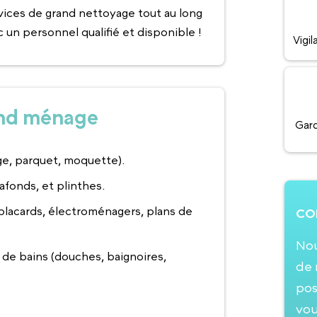
ices de grand nettoyage tout au long
c un personnel qualifié et disponible !
Vigi
and ménage
Gard
ge, parquet, moquette).
afonds, et plinthes.
placards, électroménagers, plans de
CO
Nou
 de bains (douches, baignoires,
de 
pos
vou