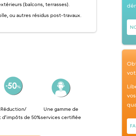
térieurs (balcons, terrasses).
dé
lle, ou autres résidus post-travaux.
NO
Obt
vot
Lib
vos
qua
Réduction/
Une gamme de
t d’impôts de 50%
services certifiée
FA