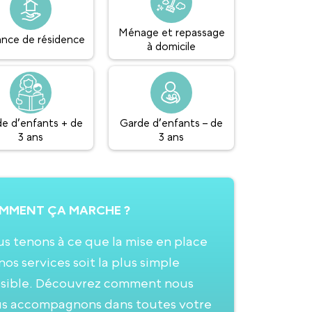
Ménage et repassage
lance de résidence
à domicile
e d’enfants + de
Garde d’enfants – de
3 ans
3 ans
MMENT ÇA MARCHE ?
s tenons à ce que la mise en place
nos services soit la plus simple
sible. Découvrez comment nous
s accompagnons dans toutes votre