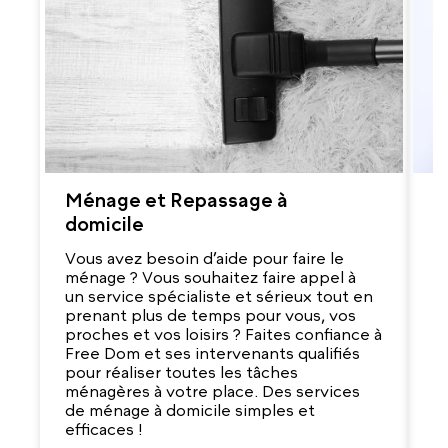
Ménage et Repassage à
G
domicile
V
r
Vous avez besoin d’aide pour faire le
d
ménage ? Vous souhaitez faire appel à
q
un service spécialiste et sérieux tout en
e
prenant plus de temps pour vous, vos
s
proches et vos loisirs ? Faites confiance à
ab
Free Dom et ses intervenants qualifiés
m
pour réaliser toutes les tâches
v
ménagères à votre place. Des services
de ménage à domicile simples et
efficaces !
T