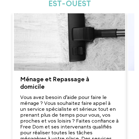
EST-OUEST
Ménage et Repassage à
G
domicile
V
r
Vous avez besoin d’aide pour faire le
d
ménage ? Vous souhaitez faire appel à
q
un service spécialiste et sérieux tout en
e
prenant plus de temps pour vous, vos
s
proches et vos loisirs ? Faites confiance à
ab
Free Dom et ses intervenants qualifiés
m
pour réaliser toutes les tâches
v
ménagères à votre place. Des services