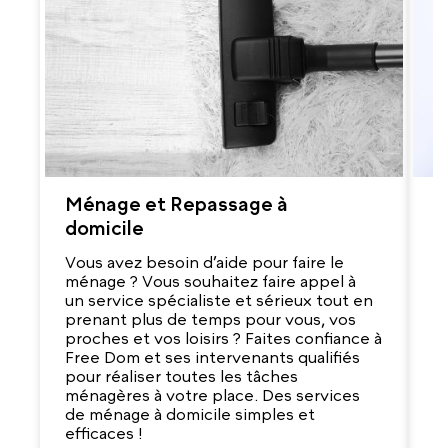
Ménage et Repassage à
G
domicile
V
r
Vous avez besoin d’aide pour faire le
d
ménage ? Vous souhaitez faire appel à
q
un service spécialiste et sérieux tout en
e
prenant plus de temps pour vous, vos
s
proches et vos loisirs ? Faites confiance à
ab
Free Dom et ses intervenants qualifiés
m
pour réaliser toutes les tâches
v
ménagères à votre place. Des services
de ménage à domicile simples et
efficaces !
T