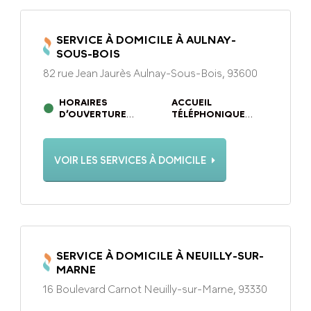
SERVICE À DOMICILE À AULNAY-
SOUS-BOIS
82 rue Jean Jaurès Aulnay-Sous-Bois, 93600
HORAIRES
ACCUEIL
D’OUVERTURE
TÉLÉPHONIQUE
DU LUNDI AU VENDREDI
DU LUNDI AU
DE 09H00 À 12H00 ET DE
VENDREDI DE 9H À
13H30 À 18H00
12H ET DE 13H30 À
VOIR LES SERVICES À DOMICILE
18H
SERVICE À DOMICILE À NEUILLY-SUR-
MARNE
16 Boulevard Carnot Neuilly-sur-Marne, 93330