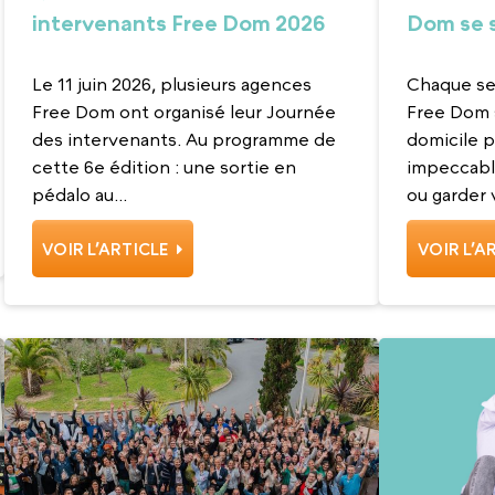
intervenants Free Dom 2026
Dom se s
leur trav
Le 11 juin 2026, plusieurs agences
Chaque se
Free Dom ont organisé leur Journée
Free Dom 
des intervenants. Au programme de
domicile p
cette 6e édition : une sortie en
impeccable
pédalo au...
ou garder v
VOIR L’ARTICLE
VOIR L’A