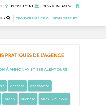
CES
RECRUTEMENT
OUVRIR UNE AGENCE
LOG
TROUVER UN EMPLOI
DEVIS GRATUIT
S PRATIQUES DE L'AGENCE
ON À ANNONAY ET SES ALENTOURS
ere
Andance
Andancette
Ardoix
Arlebosc
Arras-Sur-Rhone