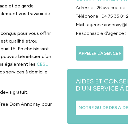
age et de garde
Adresse
: 26 avenue de 
alement vos travaux de
Téléphone
: 04 75 33 81 
Mail
:
agence.annonay@f
conçus pour vous offrir
Responsable d’agence
:
est qualifié et/ou
qualité. En choisissant
APPELER L’AGENCE
 pouvez bénéficier d’un
ns également les
CESU
 nos services à domicile
AIDES ET CONSE
D’UN SERVICE À 
evis gratuit.
 Free Dom Annonay pour
NOTRE GUIDE DES AID