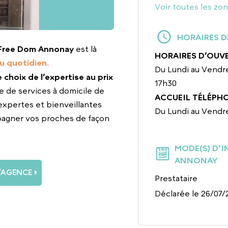
Voir toutes les zo
HORAIRES D
Free Dom Annonay
est là
HORAIRES D’OUV
u quotidien.
Du Lundi au Vendre
le choix de l’expertise au prix
17h30
e de services à domicile de
ACCUEIL TÉLÉPH
expertes et bienveillantes
Du Lundi au Vendr
pagner vos proches de façon
MODE(S) D’
ANNONAY
L’AGENCE
Prestataire
Déclarée le 26/07