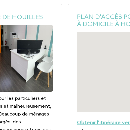
PLAN D’ACCÈS P
 DE HOUILLES
À DOMICILE À H
ur les particuliers et
ps et malheureusement,
! Beaucoup de ménages
rgés, des
Obtenir l’itinéraire ve
ourquoi nous offrons des