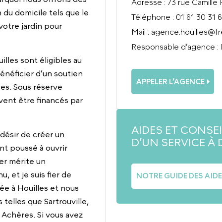
Adresse
: 73 rue Camill
 du domicile tels que le
Téléphone
: 01 61 30 31 
votre jardin pour
Mail
:
agence.houilles@f
Responsable d’agence
:
illes sont éligibles au
énéficier d’un soutien
APPELER L’AGENCE
ses. Sous réserve
uvent être financés par
AIDES ET CONSE
désir de créer un
D’UN SERVICE À 
ont poussé à ouvrir
er mérite un
 et je suis fier de
NOTRE GUIDE DES AID
ée à Houilles et nous
telles que Sartrouville,
 Achères. Si vous avez