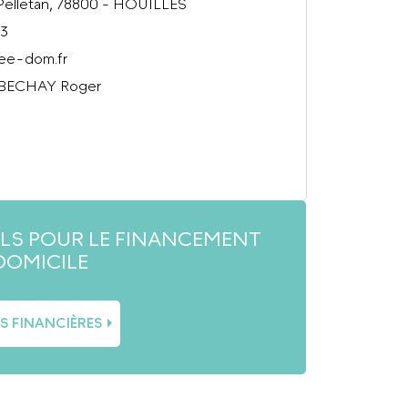
e Pelletan, 78800 - HOUILLES
63
ree-dom.fr
 BECHAY Roger
ILS POUR LE FINANCEMENT
DOMICILE
ES FINANCIÈRES