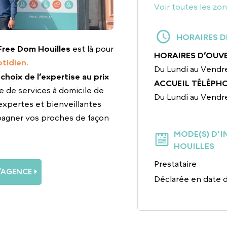
Voir toutes les zo
HORAIRES D
Free Dom Houilles
est là pour
HORAIRES D’OUV
tidien.
Du Lundi au Vendre
e choix de l’expertise au prix
ACCUEIL TÉLÉPH
e de services à domicile de
Du Lundi au Vendre
expertes et bienveillantes
pagner vos proches de façon
MODE(S) D’
HOUILLES
Prestataire
L’AGENCE
Déclarée en date 