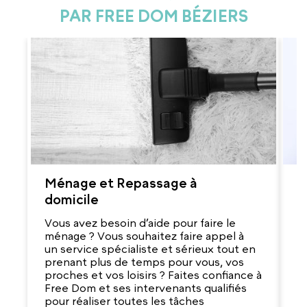
PAR FREE DOM BÉZIERS
Ménage et Repassage à
G
domicile
V
r
Vous avez besoin d’aide pour faire le
d
ménage ? Vous souhaitez faire appel à
q
un service spécialiste et sérieux tout en
e
prenant plus de temps pour vous, vos
s
proches et vos loisirs ? Faites confiance à
ab
Free Dom et ses intervenants qualifiés
m
pour réaliser toutes les tâches