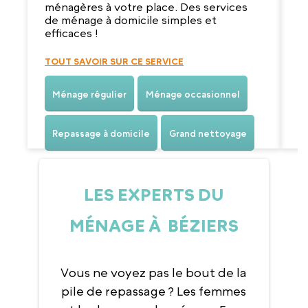
v
ménagères à votre place. Des services
de ménage à domicile simples et
efficaces !
T
TOUT SAVOIR SUR CE SERVICE
Ménage régulier
Ménage occasionnel
Repassage à domicile
Grand nettoyage
LES EXPERTS DU
MÉNAGE À BÉZIERS
Vous ne voyez pas le bout de la
pile de repassage ? Les femmes