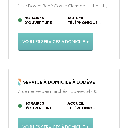
1 rue Doyen René Gosse Clermont-l'Herault,
34800
HORAIRES
ACCUEIL
D’OUVERTURE
TÉLÉPHONIQUE
DU LUNDI AU
DU LUNDI AU
VENDREDI DE 9H À
VENDREDI DE 9H À
12H30 ET DE 14H À
12H30 ET DE 14H À
VOIR LES SERVICES À DOMICILE
17H30
17H30
SERVICE À DOMICILE À LODÈVE
7 rue neuve des marchés Lodeve, 34700
HORAIRES
ACCUEIL
D’OUVERTURE
TÉLÉPHONIQUE
DU LUNDI AU
DU LUNDI AU
VENDREDI DE 09H00 À
VENDREDI DE 09H00 À
12H30 ET DE 14H00 À
12H30 ET DE 14H00 À
VOIR LES SERVICES À DOMICILE
17H30
17H30