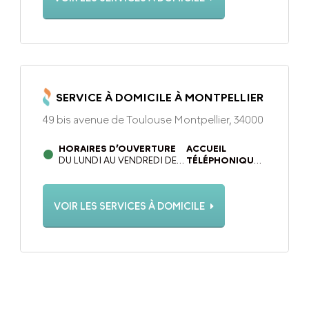
SERVICE À DOMICILE À MONTPELLIER
49 bis avenue de Toulouse Montpellier, 34000
HORAIRES D’OUVERTURE
ACCUEIL
DU LUNDI AU VENDREDI DE
TÉLÉPHONIQUE
09H00 À 12H30 ET DE 13H30
DU LUNDI AU
À 17H30 SAUF LE MERCREDI
VENDREDI DE
DE 09H00 À 12H30
09H00 À 12H30 ET
VOIR LES SERVICES À DOMICILE
DE 13H30 À 18H00