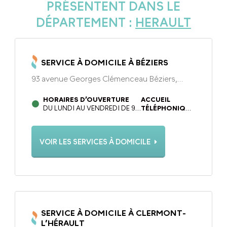
PRÉSENTENT DANS LE
DÉPARTEMENT :
HERAULT
SERVICE À DOMICILE À BÉZIERS
93 avenue Georges Clémenceau Béziers,
34500
HORAIRES D’OUVERTURE
ACCUEIL
DU LUNDI AU VENDREDI DE 9H
TÉLÉPHONIQUE
À 12H30 ET DE 14H00 À 17H30 .
DU LUNDI AU
LES JEUDIS APRÈS-MIDI
VENDREDI DE 9H
L’AGENCE EST FERMÉE.
À 12H30 ET DE
VOIR LES SERVICES À DOMICILE
14H00 À 17H30
SERVICE À DOMICILE À CLERMONT-
L’HÉRAULT