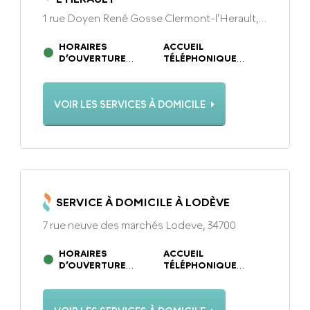
1 rue Doyen René Gosse Clermont-l'Herault,
34800
HORAIRES
ACCUEIL
D’OUVERTURE
TÉLÉPHONIQUE
DU LUNDI AU
DU LUNDI AU
VENDREDI DE 9H À
VENDREDI DE 9H À
12H30 ET DE 14H À
12H30 ET DE 14H À
VOIR LES SERVICES À DOMICILE
17H30
17H30
SERVICE À DOMICILE À LODÈVE
7 rue neuve des marchés Lodeve, 34700
HORAIRES
ACCUEIL
D’OUVERTURE
TÉLÉPHONIQUE
DU LUNDI AU
DU LUNDI AU
VENDREDI DE 09H00 À
VENDREDI DE 09H00 À
12H30 ET DE 14H00 À
12H30 ET DE 14H00 À