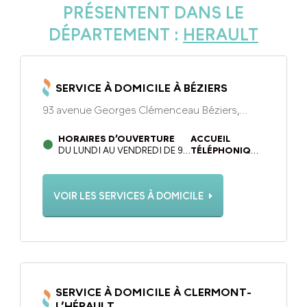
PRÉSENTENT DANS LE
DÉPARTEMENT :
HERAULT
SERVICE À DOMICILE À BÉZIERS
93 avenue Georges Clémenceau Béziers,
34500
HORAIRES D’OUVERTURE
ACCUEIL
DU LUNDI AU VENDREDI DE 9H
TÉLÉPHONIQUE
À 12H30 ET DE 14H00 À 17H30 .
DU LUNDI AU
LES JEUDIS APRÈS-MIDI
VENDREDI DE 9H
L’AGENCE EST FERMÉE.
À 12H30 ET DE
VOIR LES SERVICES À DOMICILE
14H00 À 17H30
SERVICE À DOMICILE À CLERMONT-
L’HÉRAULT