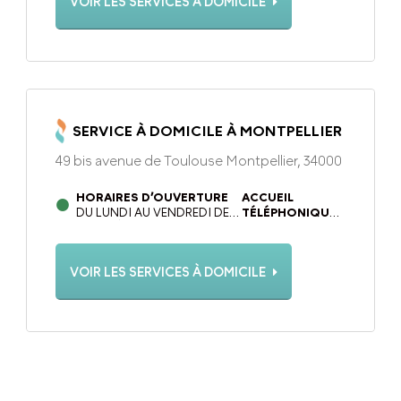
VOIR LES SERVICES À DOMICILE
17H30
17H30
SERVICE À DOMICILE À MONTPELLIER
49 bis avenue de Toulouse Montpellier, 34000
HORAIRES D’OUVERTURE
ACCUEIL
DU LUNDI AU VENDREDI DE
TÉLÉPHONIQUE
09H00 À 12H30 ET DE 13H30
DU LUNDI AU
À 17H30 SAUF LE MERCREDI
VENDREDI DE
DE 09H00 À 12H30
09H00 À 12H30 ET
VOIR LES SERVICES À DOMICILE
DE 13H30 À 18H00