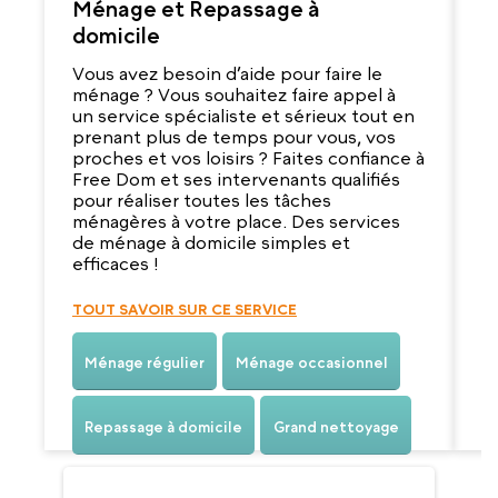
Ménage et Repassage à
G
domicile
V
r
Vous avez besoin d’aide pour faire le
d
ménage ? Vous souhaitez faire appel à
q
un service spécialiste et sérieux tout en
e
prenant plus de temps pour vous, vos
s
proches et vos loisirs ? Faites confiance à
ab
Free Dom et ses intervenants qualifiés
m
pour réaliser toutes les tâches
v
ménagères à votre place. Des services
de ménage à domicile simples et
efficaces !
T
TOUT SAVOIR SUR CE SERVICE
Ménage régulier
Ménage occasionnel
Repassage à domicile
Grand nettoyage