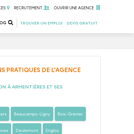
CES
RECRUTEMENT
OUVRIR UNE AGENCE
LOG
TROUVER UN EMPLOI
DEVIS GRATUIT
S PRATIQUES DE L'AGENCE
N À ARMENTIÈRES ET SES
ers
Beaucamps-Ligny
Bois-Grenier
ines
Deulemont
Englos