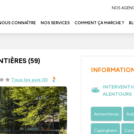
NOS AGEN
NOUS CONNAÎTRE
NOS SERVICES
COMMENT ÇA MARCHE ?
B
TIÈRES (59)
INFORMATION
Tous les avis (0)
INTERVENTIO
ALENTOURS
Armentieres
Aub
Capinghem
Com