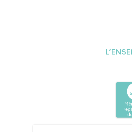
L’ENSE
Mén
rep
do