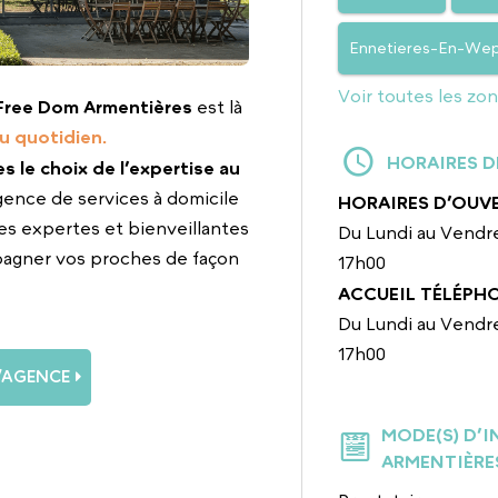
Ennetieres-En-We
Voir toutes les zo
Free Dom Armentières
est là
u quotidien.
HORAIRES D
tes le choix de l’expertise au
gence de services à domicile
HORAIRES D’OUV
es expertes et bienveillantes
Du Lundi au Vendre
pagner vos proches de façon
17h00
ACCUEIL TÉLÉPH
Du Lundi au Vendre
17h00
L’AGENCE
MODE(S) D’
ARMENTIÈRE