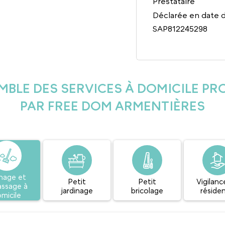
Prestataire
Déclarée en date 
SAP812245298
MBLE DES SERVICES À DOMICILE P
PAR FREE DOM ARMENTIÈRES
age et
Petit
Petit
Vigilanc
assage à
jardinage
bricolage
réside
micile