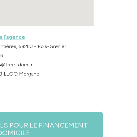
rs l’agence
ntières, 59280 - Bois-Grenier
56
s@free-dom.fr
 BILLOO Morgane
ILS POUR LE FINANCEMENT
DOMICILE