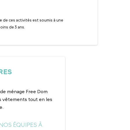
La liste des activités de services à 
déclaration ou
e de ces activités est soumis à une
oins de 3 ans.
RES
es de ménage Free Dom
s vêtements tout en les
e.
NOS ÉQUIPES À