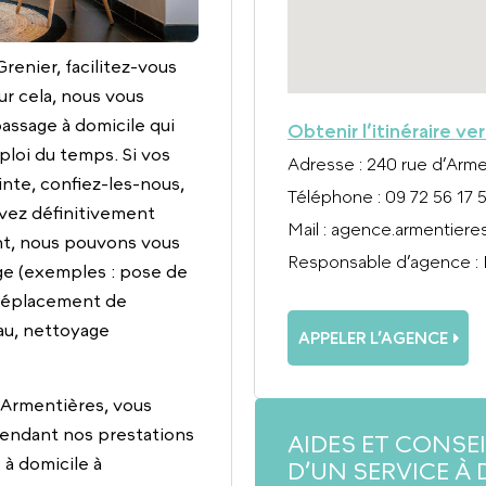
renier, facilitez-vous
r cela, nous vous
ssage à domicile qui
Obtenir l’itinéraire ve
ploi du temps. Si vos
Adresse
: 240 rue d’Arme
nte, confiez-les-nous,
Téléphone
: 09 72 56 17 
avez définitivement
Mail
:
agence.armentiere
ent, nous pouvons vous
Responsable d’agence
:
age (exemples : pose de
 déplacement de
au, nettoyage
APPELER L’AGENCE
à Armentières, vous
rendant nos prestations
AIDES ET CONSE
à domicile à
D’UN SERVICE À 