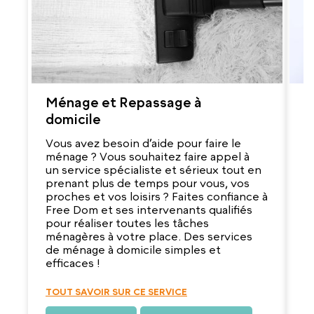
Ménage et Repassage à
G
domicile
V
r
Vous avez besoin d’aide pour faire le
d
ménage ? Vous souhaitez faire appel à
q
un service spécialiste et sérieux tout en
e
prenant plus de temps pour vous, vos
s
proches et vos loisirs ? Faites confiance à
ab
Free Dom et ses intervenants qualifiés
m
pour réaliser toutes les tâches
v
ménagères à votre place. Des services
de ménage à domicile simples et
efficaces !
T
TOUT SAVOIR SUR CE SERVICE