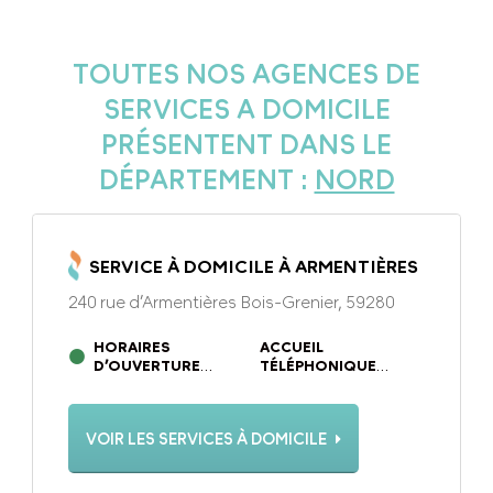
TOUTES NOS AGENCES DE
SERVICES A DOMICILE
PRÉSENTENT DANS LE
DÉPARTEMENT :
NORD
SERVICE À DOMICILE À ARMENTIÈRES
240 rue d’Armentières Bois-Grenier, 59280
HORAIRES
ACCUEIL
D’OUVERTURE
TÉLÉPHONIQUE
DU LUNDI AU
DU LUNDI AU
VENDREDI DE 09H00 À
VENDREDI DE 09H00 À
12H00 ET DE 13H30 À
12H00 ET DE 13H30 À
VOIR LES SERVICES À DOMICILE
17H00
17H00