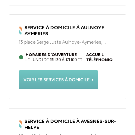
SERVICE À DOMICILE À AULNOYE-
AYMERIES
13 place Serge Juste Aulnoye-Aymeries,
59620
HORAIRES D’OUVERTURE
ACCUEIL
LE LUNDI DE 13H30 À 17H00 ET
TÉLÉPHONIQUE
DU MARDI AU VENDREDI DE
DU LUNDI AU
9H00 À 12H30 ET DE 13H30 À
VENDREDI DE
17H00 (FERMETURE LE
9H00 À 12H30
VOIR LES SERVICES À DOMICILE
MERCREDI)
ET DE 13H30 À
17H
SERVICE À DOMICILE À AVESNES-SUR-
HELPE