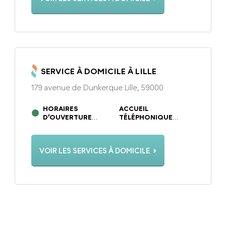
SERVICE À DOMICILE À LILLE
179 avenue de Dunkerque Lille, 59000
HORAIRES
ACCUEIL
D’OUVERTURE
TÉLÉPHONIQUE
DU LUNDI AU
DU LUNDI AU
VENDREDI DE 9H00 À
VENDREDI DE 9H00 À
18H00
18H00
VOIR LES SERVICES À DOMICILE