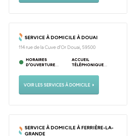
SERVICE À DOMICILE À DOUAI
114 rue de la Cuve d'Or Douai, 59500
HORAIRES
ACCUEIL
D’OUVERTURE
TÉLÉPHONIQUE
DU LUNDI AU
DU LUNDI AU
VENDREDI DE 09H00 À
VENDREDI DE 09H00 À
12H00 ET DE 14H00 À
12H00 ET DE 14H00 À
VOIR LES SERVICES À DOMICILE
17H30.
17H30.
SERVICE À DOMICILE À FERRIÈRE-LA-
GRANDE