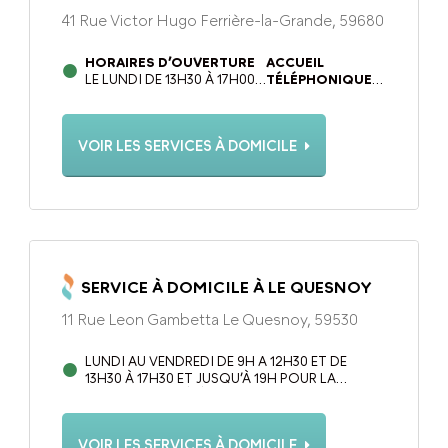
41 Rue Victor Hugo Ferrière-la-Grande, 59680
HORAIRES D’OUVERTURE
ACCUEIL
LE LUNDI DE 13H30 À 17H00
TÉLÉPHONIQUE
ET DU MARDI AU VENDREDI
DU LUNDI AU
DE 09H00 À 12H30 ET DE
VENDREDI DE
13H30 À 17H00
9H00 À 12H30 ET
VOIR LES SERVICES À DOMICILE
DE 13H30 À 17H00
SERVICE À DOMICILE À LE QUESNOY
11 Rue Leon Gambetta Le Quesnoy, 59530
LUNDI AU VENDREDI DE 9H A 12H30 ET DE
13H30 À 17H30 ET JUSQU’À 19H POUR LA
PERMANENCE TÉLÉPHONIQUE 7/7.
VOIR LES SERVICES À DOMICILE