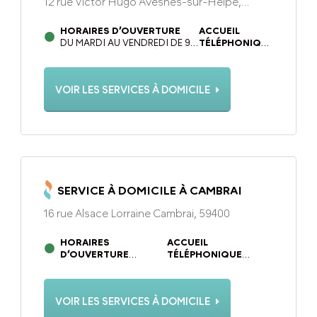
12 rue Victor Hugo Avesnes-sur-Helpe,
59440
HORAIRES D’OUVERTURE
ACCUEIL
DU MARDI AU VENDREDI DE 9H
TÉLÉPHONIQUE
À 12H30 ET DE 13H30 À 17H00.
DU LUNDI AU
LUNDI DE 13H30 À 17H00.
VENDREDI DE
FERMÉE LE MERCREDI
9H À 12H30 ET
VOIR LES SERVICES À DOMICILE
DE 13H30 À 17H
SERVICE À DOMICILE À CAMBRAI
16 rue Alsace Lorraine Cambrai, 59400
HORAIRES
ACCUEIL
D’OUVERTURE
TÉLÉPHONIQUE
DU LUNDI AU
DU LUNDI AU
DIMANCHE DE 9H À 19H
DIMANCHE DE 9H À 19H
VOIR LES SERVICES À DOMICILE