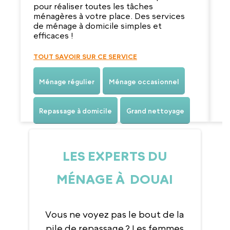
m
pour réaliser toutes les tâches
v
ménagères à votre place. Des services
de ménage à domicile simples et
efficaces !
T
TOUT SAVOIR SUR CE SERVICE
Ménage régulier
Ménage occasionnel
Repassage à domicile
Grand nettoyage
LES EXPERTS DU
MÉNAGE À DOUAI
Vous ne voyez pas le bout de la
pile de repassage ? Les femmes