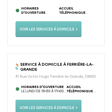
HORAIRES
ACCUEIL
D’OUVERTURE
TÉLÉPHONIQUE
DU LUNDI AU
DU LUNDI AU
VENDREDI DE 09H00 À
VENDREDI DE 09H00 À
12H00 ET DE 14H00 À
12H00 ET DE 14H00 À
VOIR LES SERVICES À DOMICILE
17H30.
17H30.
SERVICE À DOMICILE À FERRIÈRE-LA-
GRANDE
41 Rue Victor Hugo Ferrière-la-Grande, 59680
HORAIRES D’OUVERTURE
ACCUEIL
LE LUNDI DE 13H30 À 17H00
TÉLÉPHONIQUE
ET DU MARDI AU VENDREDI
DU LUNDI AU
DE 09H00 À 12H30 ET DE
VENDREDI DE
13H30 À 17H00
9H00 À 12H30 ET
VOIR LES SERVICES À DOMICILE
DE 13H30 À 17H00