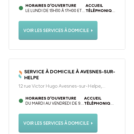
HORAIRES D’OUVERTURE
ACCUEIL
LE LUNDI DE 13H30 À 17H00 ET
TÉLÉPHONIQUE
DU MARDI AU VENDREDI DE
DU LUNDI AU
9H00 À 12H30 ET DE 13H30 À
VENDREDI DE
17H00 (FERMETURE LE
9H00 À 12H30
VOIR LES SERVICES À DOMICILE
MERCREDI)
ET DE 13H30 À
17H
SERVICE À DOMICILE À AVESNES-SUR-
HELPE
12 rue Victor Hugo Avesnes-sur-Helpe,
59440
HORAIRES D’OUVERTURE
ACCUEIL
DU MARDI AU VENDREDI DE 9H
TÉLÉPHONIQUE
À 12H30 ET DE 13H30 À 17H00.
DU LUNDI AU
LUNDI DE 13H30 À 17H00.
VENDREDI DE
FERMÉE LE MERCREDI
9H À 12H30 ET
VOIR LES SERVICES À DOMICILE
DE 13H30 À 17H