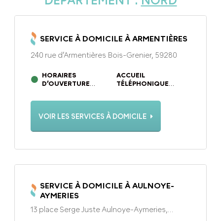
DÉPARTEMENT :
NORD
SERVICE À DOMICILE À ARMENTIÈRES
240 rue d’Armentières Bois-Grenier, 59280
HORAIRES
ACCUEIL
D’OUVERTURE
TÉLÉPHONIQUE
DU LUNDI AU
DU LUNDI AU
VENDREDI DE 09H00 À
VENDREDI DE 09H00 À
12H00 ET DE 13H30 À
12H00 ET DE 13H30 À
VOIR LES SERVICES À DOMICILE
17H00
17H00
SERVICE À DOMICILE À AULNOYE-
AYMERIES
13 place Serge Juste Aulnoye-Aymeries,
59620