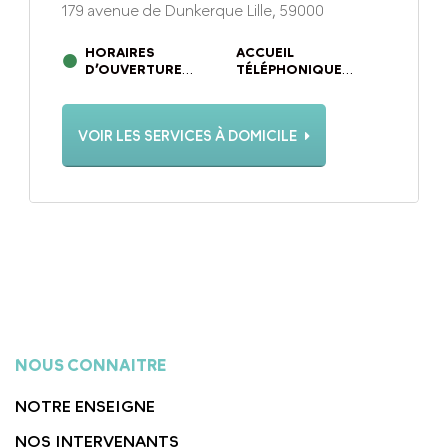
179 avenue de Dunkerque Lille, 59000
HORAIRES
ACCUEIL
D’OUVERTURE
TÉLÉPHONIQUE
DU LUNDI AU
DU LUNDI AU
VENDREDI DE 9H00 À
VENDREDI DE 9H00 À
18H00
18H00
VOIR LES SERVICES À DOMICILE
NOUS CONNAITRE
NOTRE ENSEIGNE
NOS INTERVENANTS