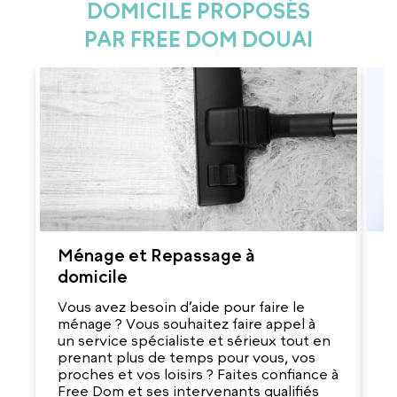
DOMICILE PROPOSÉS
PAR FREE DOM DOUAI
Ménage et Repassage à
G
domicile
V
r
Vous avez besoin d’aide pour faire le
d
ménage ? Vous souhaitez faire appel à
q
un service spécialiste et sérieux tout en
e
prenant plus de temps pour vous, vos
s
proches et vos loisirs ? Faites confiance à
ab
Free Dom et ses intervenants qualifiés