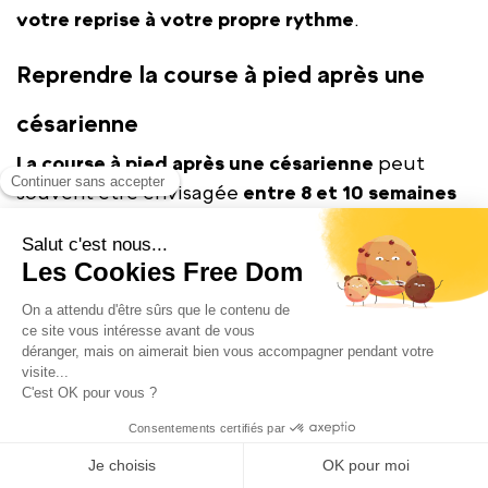
votre reprise à votre propre rythme
.
Reprendre la course à pied après une
césarienne
La course à pied après une césarienne
peut
souvent être envisagée
entre 8 et 10 semaines
post-accouchement
, toujours avec
l'approbation d'un professionnel de santé. La
rééducation du périnée est une étape
préalable non-négociable.
Lors de la reprise, privilégiez une approche
progressive. Commencez par de la marche
rapide avant d'intégrer de courtes périodes de
course. Évitez de viser immédiatement de
longues distances ou des vitesses élevées.