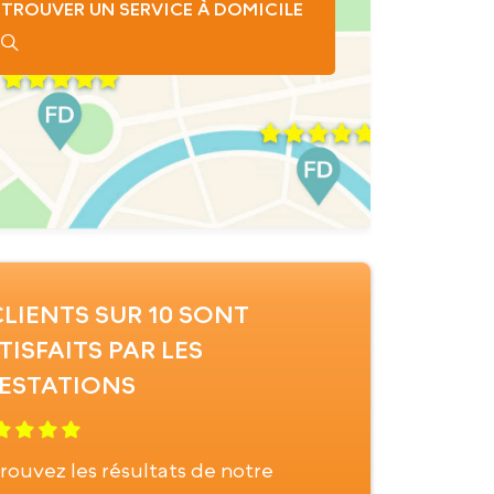
TROUVER UN SERVICE À DOMICILE
CLIENTS SUR 10 SONT
TISFAITS PAR LES
ESTATIONS
rouvez les résultats de notre