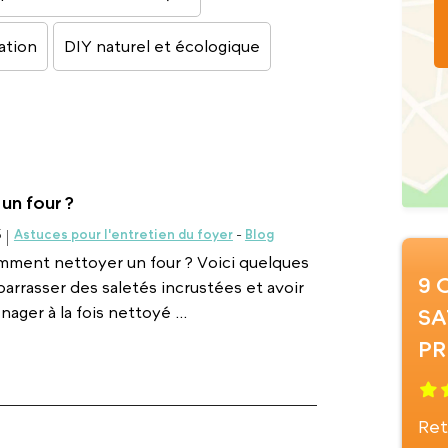
ation
DIY naturel et écologique
n four ?
5
Astuces pour l'entretien du foyer
-
Blog
mment nettoyer un four ? Voici quelques
9 
arrasser des saletés incrustées et avoir
ager à la fois nettoyé ...
SA
PR
Ret