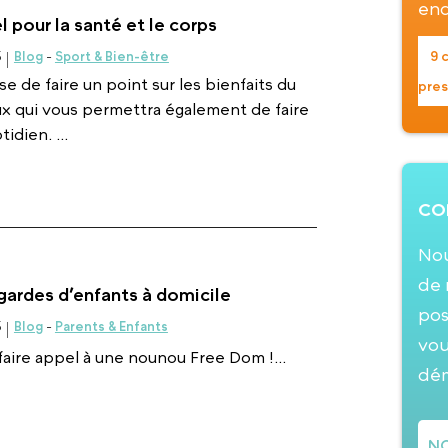
enq
l pour la santé et le corps
9 
5
Blog
-
Sport & Bien-être
 de faire un point sur les bienfaits du
pres
ux qui vous permettra également de faire
dien. ...
CO
Nou
de 
 gardes d’enfants à domicile
pos
5
Blog
-
Parents & Enfants
vou
faire appel à une nounou Free Dom !...
dé
NO