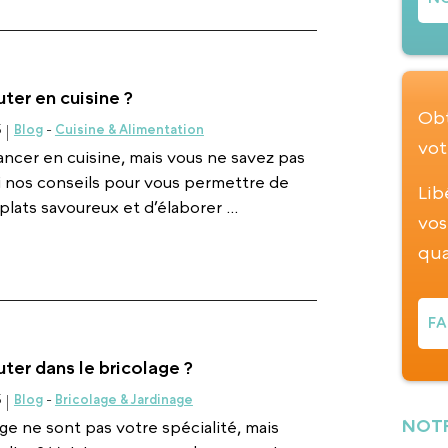
er en cuisine ?
Obt
5
Blog
-
Cuisine & Alimentation
vot
ancer en cuisine, mais vous ne savez pas
 nos conseils pour vous permettre de
Lib
lats savoureux et d’élaborer ...
vos
qua
FA
er dans le bricolage ?
5
Blog
-
Bricolage & Jardinage
NOTR
ge ne sont pas votre spécialité, mais