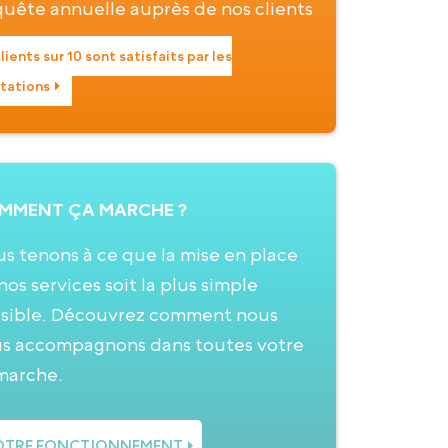
uête annuelle auprès de nos clients
clients sur 10 sont satisfaits par les
tations
MMENT ÇA MARCHE ?
s tenons à ce que la mise en place
nos services soit la plus simple
sible. Découvrez comment nous
s accompagnons dans toutes votre
marche.
TRE FONCTIONNEMENT